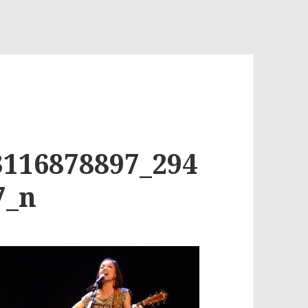
3116878897_294
7_n