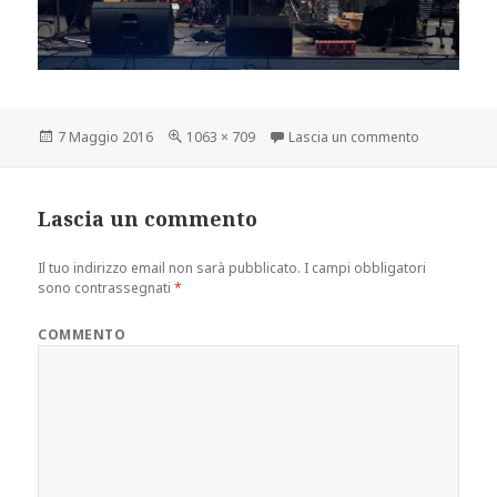
Scritto
Dimensione
su 1295758
7 Maggio 2016
1063 × 709
Lascia un commento
il
reale
Lascia un commento
Il tuo indirizzo email non sarà pubblicato.
I campi obbligatori
sono contrassegnati
*
COMMENTO