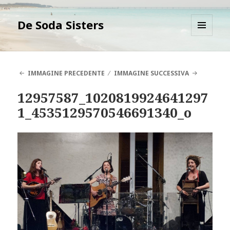
De Soda Sisters
MENU
E
WIDGET
IMMAGINE PRECEDENTE
IMMAGINE SUCCESSIVA
12957587_1020819924641297
1_4535129570546691340_o