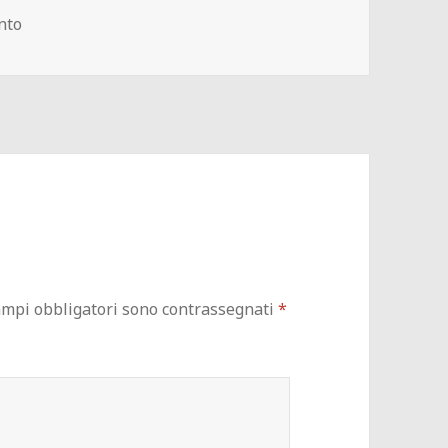
su Soda_0072
nto
ampi obbligatori sono contrassegnati
*