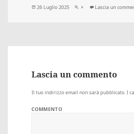
Scritto
Dimensione
26 Luglio 2025
×
Lascia un comme
il
reale
Lascia un commento
Il tuo indirizzo email non sarà pubblicato.
I c
COMMENTO