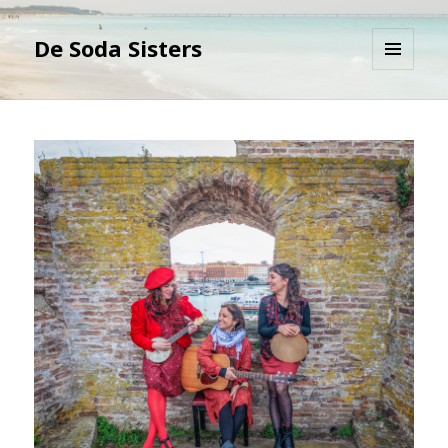
De Soda Sisters
MENU
E
WIDGET