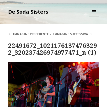
De Soda Sisters
MENU
E
WIDGET
IMMAGINE PRECEDENTE
IMMAGINE SUCCESSIVA
22491672_1021176137476329
2_320237426974977471_n (1)