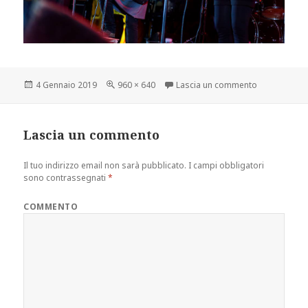
Scritto
Dimensione
su 22491672
4 Gennaio 2019
960 × 640
Lascia un commento
il
reale
Lascia un commento
Il tuo indirizzo email non sarà pubblicato.
I campi obbligatori
sono contrassegnati
*
COMMENTO