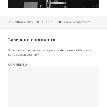
Scritto
Dimensione
su IMG_672
5 Ottobre 2017
1132 × 750
Lascia un commento
il
reale
Lascia un commento
Il tuo indirizzo email non sarà pubblicato.
I campi obbligatori
sono contrassegnati
*
COMMENTO