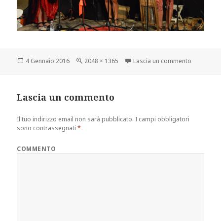
Scritto
Dimensione
su 12030
4 Gennaio 2016
2048 × 1365
Lascia un commento
il
reale
Lascia un commento
Il tuo indirizzo email non sarà pubblicato.
I campi obbligatori
sono contrassegnati
*
COMMENTO