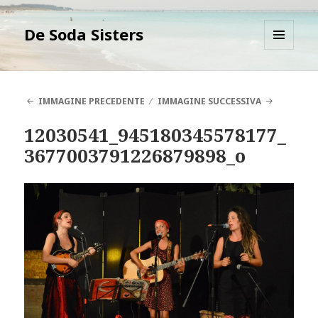
De Soda Sisters
MENU
E
WIDGET
IMMAGINE PRECEDENTE
IMMAGINE SUCCESSIVA
12030541_945180345578177_
3677003791226879898_o