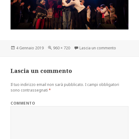
Scritto
Dimensione
su 3394374
4 Gennaio 2019
960 × 720
Lascia un commento
il
reale
Lascia un commento
Il tuo indirizzo email non sarà pubblicato.
I campi obbligatori
sono contrassegnati
*
COMMENTO