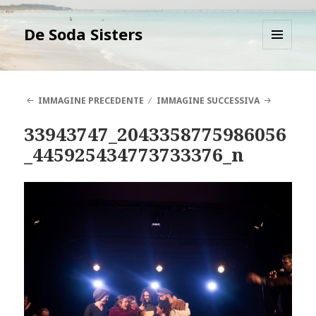
De Soda Sisters
MENU
E
WIDGET
IMMAGINE PRECEDENTE
IMMAGINE SUCCESSIVA
33943747_2043358775986056
_445925434773733376_n